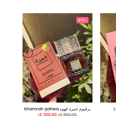
-31%
-43%
برفيوم خمره قهوه khamrah qahwa
LE 200.00
LE 350.00