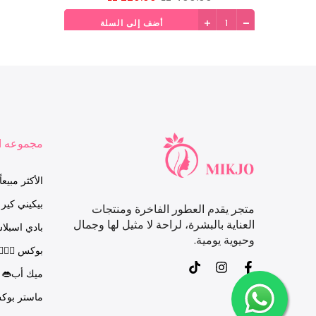
أضف إلى السلة
مجموعه 1
الأكثر مبيعاً
بيكيني كير
متجر يقدم العطور الفاخرة ومنتجات
العناية بالبشرة، لراحة لا مثيل لها وجمال
بادي اسبلا
وحيوية يومية.
بوكس 👩‍❤️‍💋
ميك أب👄
ماستر بوك