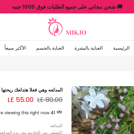
🚚 شحن مجاني على جميع الطلبات فوق 1000 جنيه
الرئيسية
العناية بالبشرة
العناية بالجسم
الأكثر مبيعاً
المدلعه وهي فعلا هتدلعك ريحتها 
LE 55.00
LE 80.00
e viewing this right now
35
المدلعه
اكتشفي سر الجاذبيه مع زبده المدلع