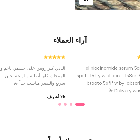
آراء العملاء
el niacinamide serum 5al
البادي كير روتين خلى جسمي ناعم 
spots t5tfy w el pores ts8ar! 
المنتجات كلها أصلية والريحة تجنن. 
btaato 5afif w by-absorb
سريع والسعر مناسب جداً 💫
Delivery was 
تالا أشرف