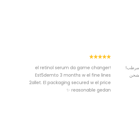
ومرطب!
el retinol serum da game changer!
جربت السك
الشحن
Est5demto 3 months w el fine lines
المنتجات ج
2allet. El packaging secured w el price
والأسعار م
reasonable gedan ✨
لمى سامح
نور هاني