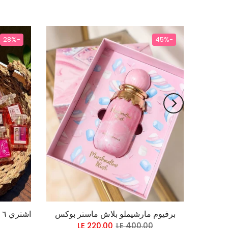
-28%
-45%
برفيوم مارشيملو بلاش ماستر بوكس
LE 220.00
LE 400.00