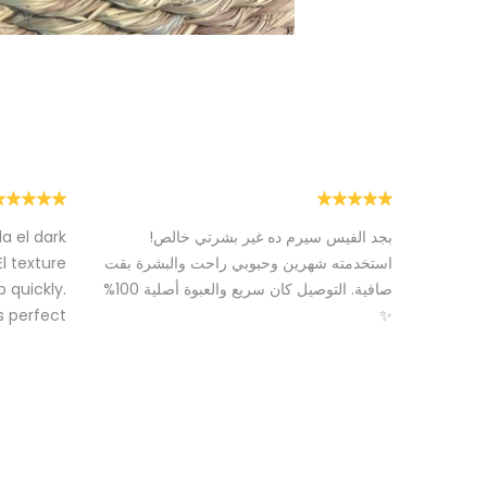
بجد الفيس سيرم ده غير بشرتي خالص!
a el dark
استخدمته شهرين وحبوبي راحت والبشرة بقت
El texture
صافية. التوصيل كان سريع والعبوة أصلية 100%
 quickly.
perfect 🌟
✨
ندى عماد
جنات وليد