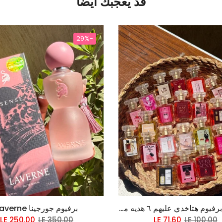
قد يعجبك أيضاً
-29%
اشتري ٦ برفيوم هتاخدي عليهم ٦ هديه من اختيارك
برفيوم جورجينا Laverne
LE 250.00
LE 350.00
LE 71.60
LE 100.00