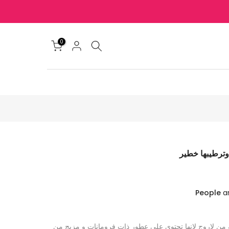
0
وترطيبها خطير
People
ar
ه من لاروج لانها تحتوي علي عطور ذات فرومانات و مزيج من