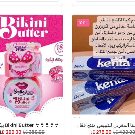
-31%
كريم كينتا المغربي للتبييض منتج فعّال وقوي في تفتيح الركب والأكواع والمناطق الداكنة في الجسم ولكن لايستخدم للوجه لان به مواد فعّاله قوية على الوجه ويستعمل كمان في تبييض المناطق الحساسة 👙 وهو أمن وخالي تماماً من الكورتيزون والمواد الضارة
LE 290.00
LE 350.00
LE 275.00
LE 400.0