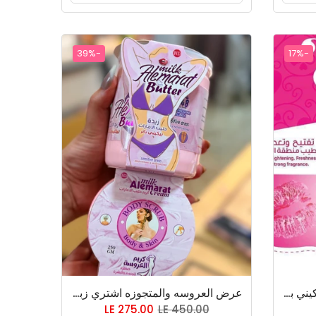
-39%
-17%
👙👙👙👙👙 Bikini Butter بيكيني باتر هيفين سمايل Heaven Smile 500 grams جماااعة دا مش بيفتتتح عادي كدة دا بيخلي البكيني بينك 👙
عرض العروسه والمتجوزه اشتري زبده حليب الامارات هتاخدي كريم العروسه هديه
LE 275.00
LE 450.00