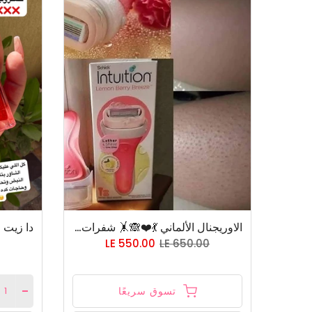
الاوريجنال الألماني 💃❤️🙈🤸 شفراتIntuition🥹🤽 بتخلص اول ماتوصل بديل الليزر 👌 ومزودة بخلاصة الصبار وفيتامين e
LE 550.00
LE 650.00
تسوق سريعًا