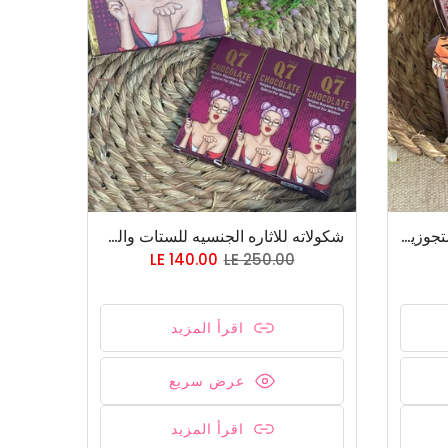
Body better 🍑 بادي باتر للمتجوزين فقط
شكولاته للاثاره الجنسيه للستات والرجاله
LE 140.00
LE 250.00
اقرأ المزيد
عرض سريع
اقرأ المزيد