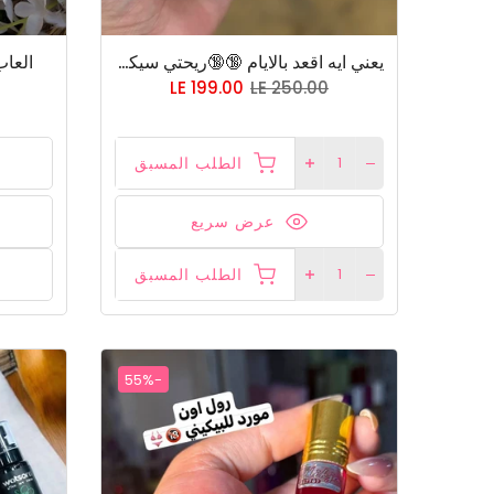
يعني ايه اقعد بالايام 🔞🔞ريحتي سيكسي وقله الادب؟ يعني ايه احط منتج علي جسمي يخليني مثيره 😉😉😉😉
العاب
LE 199.00
LE 250.00
الطلب المسبق
عرض سريع
الطلب المسبق
-55%