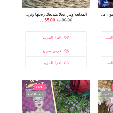
Body honey ❤️‍🔥💋🍯 اويل فرمون من براند chupa chups بنكهه العسل والفروالة وقابل للتذوق عاوزة اي تاني 🙂😂❤️ خاص للمتزوجين فقط
المدلعه وهي فعلا هتدلعك ريحتها وترطيبها خطير
LE 55.00
LE 80.00
أضف إلى السلة
اقرأ المزيد
عرض سريع
أضف إلى السلة
اقرأ المزيد
-44%
الكمية
نفدت الكمية