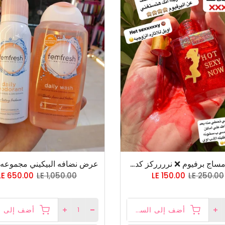
دا زيت مساج برفيوم ❌ نرررركز كدة😱😱 يعني زيت اويل عطري بفرمانات الاثارة للمتجوزين فقط ❌ دا زيت مساج البرفيوم مش البرفيوم العادي
LE 650.00
LE 1,050.00
LE 150.00
LE 250.00
أضف إلى السلة