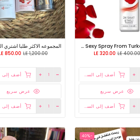
🇹🇷Watsons So Sexy Spray From Turkey🇹🇷 جبتلكم اسبراى سو سكسى و طبعا باين ع اسمه😂❤ معطر للاماكن الحساسه
LE 850.00
LE 1,200.00
LE 320.00
LE 400.0
أضف إلى السلة
عرض سريع
عرض سريع
أضف إلى السلة
-40%