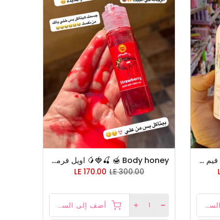
عرض نضافه البيكيني مجموعه فيم فريش
Body honey 🍯 🍒🍓🥭 اويل فرمون بنكهه العسل و الكريز و الفراوله و التوت وقابل للتذوق عاوزة اي تاني 🙂😂❤️ خاص للمتزوجين فقط
LE 170.00
LE 300.00
أضف إلى السلة
أضف إلى السلة